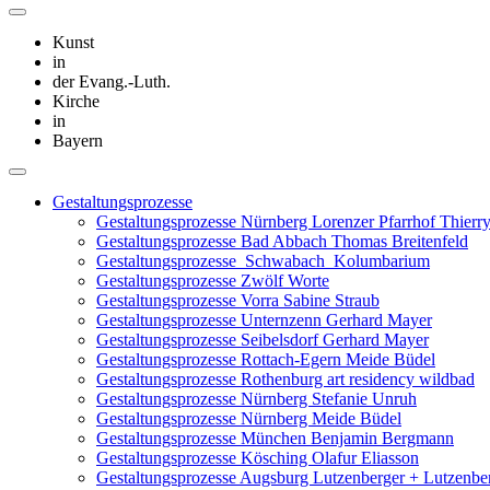
Kunst
in
der Evang.-Luth.
Kirche
in
Bayern
Gestaltungsprozesse
Gestaltungsprozesse Nürnberg Lorenzer Pfarrhof Thierry
Gestaltungsprozesse Bad Abbach Thomas Breitenfeld
Gestaltungsprozesse_Schwabach_Kolumbarium
Gestaltungsprozesse Zwölf Worte
Gestaltungsprozesse Vorra Sabine Straub
Gestaltungsprozesse Unternzenn Gerhard Mayer
Gestaltungsprozesse Seibelsdorf Gerhard Mayer
Gestaltungsprozesse Rottach-Egern Meide Büdel
Gestaltungsprozesse Rothenburg art residency wildbad
Gestaltungsprozesse Nürnberg Stefanie Unruh
Gestaltungsprozesse Nürnberg Meide Büdel
Gestaltungsprozesse München Benjamin Bergmann
Gestaltungsprozesse Kösching Olafur Eliasson
Gestaltungsprozesse Augsburg Lutzenberger + Lutzenbe