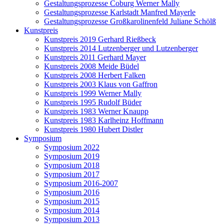
Gestaltungsprozesse Coburg Werner Mally
Gestaltungsprozesse Karlstadt Manfred Mayerle
Gestaltungsprozesse Großkarolinenfeld Juliane Schölß
Kunstpreis
Kunstpreis 2019 Gerhard Rießbeck
Kunstpreis 2014 Lutzenberger und Lutzenberger
Kunstpreis 2011 Gerhard Mayer
Kunstpreis 2008 Meide Büdel
Kunstpreis 2008 Herbert Falken
Kunstpreis 2003 Klaus von Gaffron
Kunstpreis 1999 Werner Mally
Kunstpreis 1995 Rudolf Büder
Kunstpreis 1983 Werner Knaupp
Kunstpreis 1983 Karlheinz Hoffmann
Kunstpreis 1980 Hubert Distler
Symposium
Symposium 2022
Symposium 2019
Symposium 2018
Symposium 2017
Symposium 2016-2007
Symposium 2016
Symposium 2015
Symposium 2014
Symposium 2013