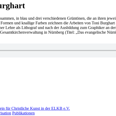
urghart
sammen, in blau und drei verschiedenen Grüntönen, die an ihren jeweil
rte Formen und knallige Farben zeichnen die Arbeiten von Toni Burghar
er Lehre als Lithograf und nach der Ausbildung zum Graphiker an der A
hen Gesamtkirchenverwaltung in Nürnberg (Titel: „Das evangelische Nü
ein für Christliche Kunst in der ELKB e.V.
isation
Publikationen