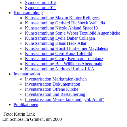
Symposium 2012
Symposium 2011
Kunstsammlung
Kunstsammlung Maxim Kantor Refugees
Kunstsammlung Gerhard Rießbeck Walhalla
Kunstsammlung Nicole Ahland Space13
Kunstsammlung Sonja Weber Textilbild Augenblicke
Kunstsammlung Lydia Daher Collagen
Kunstsammlung Klaus Hack Altar
Kunstsammlung Horst Thürheimer Magdalena
Kunstsammlung Gerd Kanz Tafelbild
Kunstsammlung Georg Bernhard Totentanz
Kunstsammlung Ben Willikens Abendmahl
Kunstsammlung Andreas Horlitz LKA
Inventarisation
Inventarisation Markgrafenkirchen
Inventarisation Dokumentation
Inventarisation Offene Kirche
Inventarisation und Restaurierung
Inventarisation Mesnerkurs und „Gib Acht!“
Publikationen
Foto: Katrin Link
Ein Schloss im Grünen, um 2000