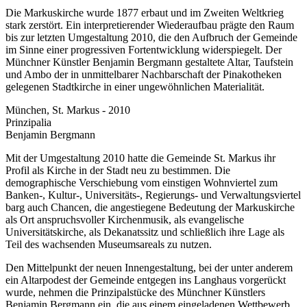
Die Markuskirche wurde 1877 erbaut und im Zweiten Weltkrieg
stark zerstört. Ein interpretierender Wiederaufbau prägte den Raum
bis zur letzten Umgestaltung 2010, die den Aufbruch der Gemeinde
im Sinne einer progressiven Fortentwicklung widerspiegelt. Der
Münchner Künstler Benjamin Bergmann gestaltete Altar, Taufstein
und Ambo der in unmittelbarer Nachbarschaft der Pinakotheken
gelegenen Stadtkirche in einer ungewöhnlichen Materialität.
München, St. Markus - 2010
Prinzipalia
Benjamin Bergmann
Mit der Umgestaltung 2010 hatte die Gemeinde St. Markus ihr
Profil als Kirche in der Stadt neu zu bestimmen. Die
demographische Verschiebung vom einstigen Wohnviertel zum
Banken-, Kultur-, Universitäts-, Regierungs- und Verwaltungsviertel
barg auch Chancen, die angestiegene Bedeutung der Markuskirche
als Ort anspruchsvoller Kirchenmusik, als evangelische
Universitätskirche, als Dekanatssitz und schließlich ihre Lage als
Teil des wachsenden Museumsareals zu nutzen.
Den Mittelpunkt der neuen Innengestaltung, bei der unter anderem
ein Altarpodest der Gemeinde entgegen ins Langhaus vorgerückt
wurde, nehmen die Prinzipalstücke des Münchner Künstlers
Benjamin Bergmann ein, die aus einem eingeladenen Wettbewerb