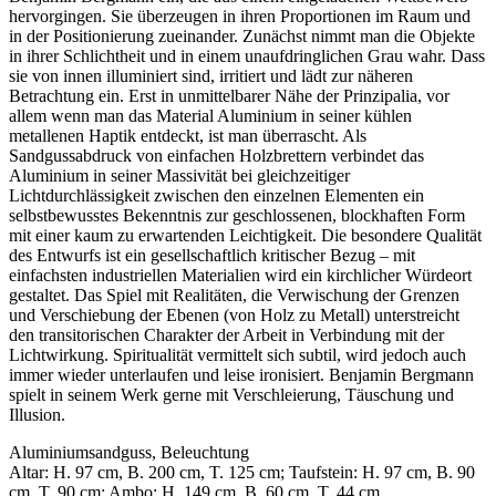
hervorgingen. Sie überzeugen in ihren Proportionen im Raum und
in der Positionierung zueinander. Zunächst nimmt man die Objekte
in ihrer Schlichtheit und in einem unaufdringlichen Grau wahr. Dass
sie von innen illuminiert sind, irritiert und lädt zur näheren
Betrachtung ein. Erst in unmittelbarer Nähe der Prinzipalia, vor
allem wenn man das Material Aluminium in seiner kühlen
metallenen Haptik entdeckt, ist man überrascht. Als
Sandgussabdruck von einfachen Holzbrettern verbindet das
Aluminium in seiner Massivität bei gleichzeitiger
Lichtdurchlässigkeit zwischen den einzelnen Elementen ein
selbstbewusstes Bekenntnis zur geschlossenen, blockhaften Form
mit einer kaum zu erwartenden Leichtigkeit. Die besondere Qualität
des Entwurfs ist ein gesellschaftlich kritischer Bezug – mit
einfachsten industriellen Materialien wird ein kirchlicher Würdeort
gestaltet. Das Spiel mit Realitäten, die Verwischung der Grenzen
und Verschiebung der Ebenen (von Holz zu Metall) unterstreicht
den transitorischen Charakter der Arbeit in Verbindung mit der
Lichtwirkung. Spiritualität vermittelt sich subtil, wird jedoch auch
immer wieder unterlaufen und leise ironisiert. Benjamin Bergmann
spielt in seinem Werk gerne mit Verschleierung, Täuschung und
Illusion.
Aluminiumsandguss, Beleuchtung
Altar: H. 97 cm, B. 200 cm, T. 125 cm; Taufstein: H. 97 cm, B. 90
cm, T. 90 cm; Ambo: H. 149 cm, B. 60 cm, T. 44 cm