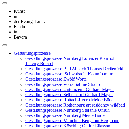
Kunst
in
der Evang.-Luth.
Kirche
in
Bayern
Gestaltungsprozesse
Gestaltungsprozesse Nürnberg Lorenzer Pfarrhof
Thierry Boissel
Gestaltungsprozesse Bad Abbach Thomas Breitenfeld
Gestaltungsprozesse_Schwabach_Kolumbarium
Gestaltungsprozesse Zwölf Worte
Gestaltungsprozesse Vorra Sabine Straub
Gestaltungsprozesse Unternzenn Gerhard Mayer
Gestaltungsprozesse Seibelsdorf Gerhard Mayer
Gestaltungsprozesse Rottach-Egern Meide Büdel
Gestaltungsprozesse Rothenburg art residency wildbad
Gestaltungsprozesse Nürnberg Stefanie Unruh
Gestaltungsprozesse Nürnberg Meide Büdel
Gestaltungsprozesse München Benjamin Bergmann
Gestaltungsprozesse Kösching Olafur Eliasson