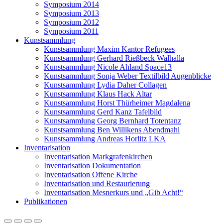
Symposium 2014
Symposium 2013
Symposium 2012
Symposium 2011
Kunstsammlung
Kunstsammlung Maxim Kantor Refugees
Kunstsammlung Gerhard Rießbeck Walhalla
Kunstsammlung Nicole Ahland Space13
Kunstsammlung Sonja Weber Textilbild Augenblicke
Kunstsammlung Lydia Daher Collagen
Kunstsammlung Klaus Hack Altar
Kunstsammlung Horst Thürheimer Magdalena
Kunstsammlung Gerd Kanz Tafelbild
Kunstsammlung Georg Bernhard Totentanz
Kunstsammlung Ben Willikens Abendmahl
Kunstsammlung Andreas Horlitz LKA
Inventarisation
Inventarisation Markgrafenkirchen
Inventarisation Dokumentation
Inventarisation Offene Kirche
Inventarisation und Restaurierung
Inventarisation Mesnerkurs und „Gib Acht!“
Publikationen