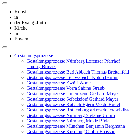
Kunst
in
der Evang.-Luth.
Kirche
in
Bayern
Gestaltungsprozesse
Gestaltungsprozesse Nürnberg Lorenzer Pfarrhof
Thierry Boissel
Gestaltungsprozesse Bad Abbach Thomas Breitenfeld
Gestaltungsprozesse_Schwabach_Kolumbarium
Gestaltungsprozesse Zwölf Worte
Gestaltungsprozesse Vorra Sabine Straub
Gestaltungsprozesse Unternzenn Gerhard Mayer
Gestaltungsprozesse Seibelsdorf Gerhard Mayer
Gestaltungsprozesse Rottach-Egern Meide Büdel
Gestaltungsprozesse Rothenburg art residency wildbad
Gestaltungsprozesse Nürnberg Stefanie Unruh
Gestaltungsprozesse Nürnberg Meide Büdel
Gestaltungsprozesse München Benjamin Bergmann
Gestaltungsprozesse Kösching Olafur Eliasson