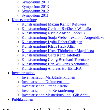
Symposium 2014
Symposium 2013
Symposium 2012
Symposium 2011
Kunstsammlung
Kunstsammlung Maxim Kantor Refugees
Kunstsammlung Gerhard Rießbeck Walhalla
Kunstsammlung Nicole Ahland Space13
Kunstsammlung Sonja Weber Textilbild Augenblicke
Kunstsammlung Lydia Daher Collagen
Kunstsammlung Klaus Hack Altar
Kunstsammlung Horst Thürheimer Magdalena
Kunstsammlung Gerd Kanz Tafelbild
Kunstsammlung Georg Bernhard Totentanz
Kunstsammlung Ben Willikens Abendmahl
Kunstsammlung Andreas Horlitz LKA
Inventarisation
Inventarisation Markgrafenkirchen
Inventarisation Dokumentation
Inventarisation Offene Kirche
Inventarisation und Restaurierung
Inventarisation Mesnerkurs und „Gib Acht!“
Publikationen