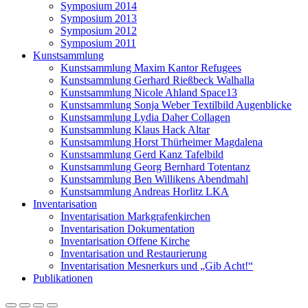
Symposium 2014
Symposium 2013
Symposium 2012
Symposium 2011
Kunstsammlung
Kunstsammlung Maxim Kantor Refugees
Kunstsammlung Gerhard Rießbeck Walhalla
Kunstsammlung Nicole Ahland Space13
Kunstsammlung Sonja Weber Textilbild Augenblicke
Kunstsammlung Lydia Daher Collagen
Kunstsammlung Klaus Hack Altar
Kunstsammlung Horst Thürheimer Magdalena
Kunstsammlung Gerd Kanz Tafelbild
Kunstsammlung Georg Bernhard Totentanz
Kunstsammlung Ben Willikens Abendmahl
Kunstsammlung Andreas Horlitz LKA
Inventarisation
Inventarisation Markgrafenkirchen
Inventarisation Dokumentation
Inventarisation Offene Kirche
Inventarisation und Restaurierung
Inventarisation Mesnerkurs und „Gib Acht!“
Publikationen