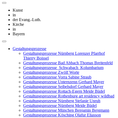
Kunst
in
der Evang.-Luth.
Kirche
in
Bayern
Gestaltungsprozesse
Gestaltungsprozesse Nürnberg Lorenzer Pfarrhof
Thierry Boissel
Gestaltungsprozesse Bad Abbach Thomas Breitenfeld
Gestaltungsprozesse_Schwabach_Kolumbarium
Gestaltungsprozesse Zwölf Worte
Gestaltungsprozesse Vorra Sabine Straub
Gestaltungsprozesse Unternzenn Gerhard Mayer
Gestaltungsprozesse Seibelsdorf Gerhard Mayer
Gestaltungsprozesse Rottach-Egern Meide Büdel
Gestaltungsprozesse Rothenburg art residency wildbad
Gestaltungsprozesse Nürnberg Stefanie Unruh
Gestaltungsprozesse Nürnberg Meide Büdel
Gestaltungsprozesse München Benjamin Bergmann
Gestaltungsprozesse Kösching Olafur Eliasson