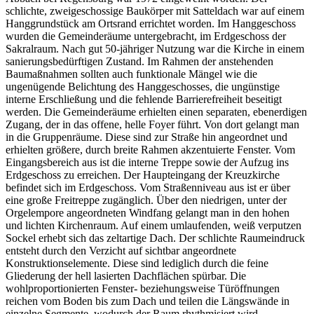
schlichte, zweigeschossige Baukörper mit Satteldach war auf einem
Hanggrundstück am Ortsrand errichtet worden. Im Hanggeschoss
wurden die Gemeinderäume untergebracht, im Erdgeschoss der
Sakralraum. Nach gut 50-jähriger Nutzung war die Kirche in einem
sanierungsbedürftigen Zustand. Im Rahmen der anstehenden
Baumaßnahmen sollten auch funktionale Mängel wie die
ungenügende Belichtung des Hanggeschosses, die ungünstige
interne Erschließung und die fehlende Barrierefreiheit beseitigt
werden. Die Gemeinderäume erhielten einen separaten, ebenerdigen
Zugang, der in das offene, helle Foyer führt. Von dort gelangt man
in die Gruppenräume. Diese sind zur Straße hin angeordnet und
erhielten größere, durch breite Rahmen akzentuierte Fenster. Vom
Eingangsbereich aus ist die interne Treppe sowie der Aufzug ins
Erdgeschoss zu erreichen. Der Haupteingang der Kreuzkirche
befindet sich im Erdgeschoss. Vom Straßenniveau aus ist er über
eine große Freitreppe zugänglich. Über den niedrigen, unter der
Orgelempore angeordneten Windfang gelangt man in den hohen
und lichten Kirchenraum. Auf einem umlaufenden, weiß verputzen
Sockel erhebt sich das zeltartige Dach. Der schlichte Raumeindruck
entsteht durch den Verzicht auf sichtbar angeordnete
Konstruktionselemente. Diese sind lediglich durch die feine
Gliederung der hell lasierten Dachflächen spürbar. Die
wohlproportionierten Fenster- beziehungsweise Türöffnungen
reichen vom Boden bis zum Dach und teilen die Längswände in
einzelne Segmente, wodurch der Raum rhythmisiert wird.