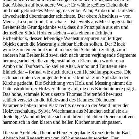
Bad Abbach auf besondere Weise: Er wählte geöltes Eichenholz
und matt-gebürstetes Messing, das er bei Altar, Ambo und Taufstein
abwechselnd übereinander schichtete. Der obere Abschluss – von
Mensa, Lesepult und Taufschale – ist jeweils aus Messing gestaltet.
Breitenfelds Grundgedanke war, dass die Prinzipalia aus ein und
demselben Stück Holz entstehen – aus einem mächtigen
Eichenblock, dessen lebendige Wachstumsspuren am fertigen
Objekt durch die Maserung sichtbar bleiben sollten. Der Block
wurde zum einen horizontal in einzelne Schichten zerlegt, zum
anderen hat Breitenfeld zwei sich nach unten verjüngende Segmente
herausgearbeitet, die zu eigenständigen Elementen wurden: zu
Ambo und Taufstein. So stellen Altar, Ambo und Taufstein eine
Einheit dar – formal wie auch durch den Herstellungsprozess. Die
sich nach unten verjüngende Form ist konträr zum Spitzdach der
Kirche gedacht. Die Schichtung von Holz und Messing nimmt die
Lattenstruktur der Holzvertäfelung auf, die das Kircheninnere prägt.
Das hohe, schmale Kreuz setzte Thomas Breitenfeld bewusst
seitlich versetzt an die Rückwand des Raumes. Die neuen
Paramente haben ihren Platz rechts davon an der Wand unter der
Holzverschalung. Sylvia Wiechmann aus München schuf sie als
dreiteilige Wandbilder, die sich mit ihren schlichten Dreieckmotiven
harmonisch in den klaren und hellen Kirchenraum einpassen.
Die von Architekt Theodor Henzler geplante Kreuzkirche in Bad
Abbach bei Regensburg war 1972 eingeweiht worden. Der