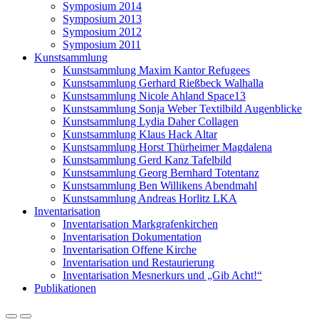
Symposium 2014
Symposium 2013
Symposium 2012
Symposium 2011
Kunstsammlung
Kunstsammlung Maxim Kantor Refugees
Kunstsammlung Gerhard Rießbeck Walhalla
Kunstsammlung Nicole Ahland Space13
Kunstsammlung Sonja Weber Textilbild Augenblicke
Kunstsammlung Lydia Daher Collagen
Kunstsammlung Klaus Hack Altar
Kunstsammlung Horst Thürheimer Magdalena
Kunstsammlung Gerd Kanz Tafelbild
Kunstsammlung Georg Bernhard Totentanz
Kunstsammlung Ben Willikens Abendmahl
Kunstsammlung Andreas Horlitz LKA
Inventarisation
Inventarisation Markgrafenkirchen
Inventarisation Dokumentation
Inventarisation Offene Kirche
Inventarisation und Restaurierung
Inventarisation Mesnerkurs und „Gib Acht!“
Publikationen