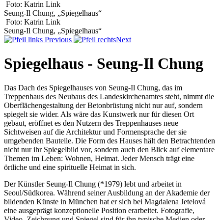
Foto: Katrin Link
Seung-Il Chung, „Spiegelhaus“
Foto: Katrin Link
Seung-Il Chung, „Spiegelhaus“
Previous
Next
Spiegelhaus - Seung-Il Chung
Das Dach des Spiegelhauses von Seung-Il Chung, das im
Treppenhaus des Neubaus des Landeskirchenamtes steht, nimmt die
Oberflächengestaltung der Betonbrüstung nicht nur auf, sondern
spiegelt sie wider. Als wäre das Kunstwerk nur für diesen Ort
gebaut, eröffnet es den Nutzern des Treppenhauses neue
Sichtweisen auf die Architektur und Formensprache der sie
umgebenden Bauteile. Die Form des Hauses hält den Betrachtenden
nicht nur ihr Spiegelbild vor, sondern auch den Blick auf elementare
Themen im Leben: Wohnen, Heimat. Jeder Mensch trägt eine
örtliche und eine spirituelle Heimat in sich.
Der Künstler Seung-Il Chung (*1979) lebt und arbeitet in
Seoul/Südkorea. Während seiner Ausbildung an der Akademie der
bildenden Künste in München hat er sich bei Magdalena Jetelová
eine ausgeprägt konzeptionelle Position erarbeitet. Fotografie,
Video, Zeichnung und Spiegel sind für ihn typische Medien oder