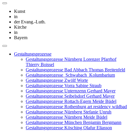
Kunst
in
der Evang.-Luth.
Kirche
in
Bayern
Gestaltungsprozesse
Gestaltungsprozesse Nürnberg Lorenzer Pfarrhof
Thierry Boissel
Gestaltungsprozesse Bad Abbach Thomas Breitenfeld
Gestaltungsprozesse_Schwabach_Kolumbarium
Gestaltungsprozesse Zwölf Worte
Gestaltungsprozesse Vorra Sabine Straub
Gestaltungsprozesse Unternzenn Gerhard Mayer
Gestaltungsprozesse Seibelsdorf Gerhard Mayer
Gestaltungsprozesse Rottach-Egern Meide Büdel
Gestaltungsprozesse Rothenburg art residency wildbad
Gestaltungsprozesse Nürnberg Stefanie Unruh
Gestaltungsprozesse Nürnberg Meide Büdel
Gestaltungsprozesse München Benjamin Bergmann
Gestaltungsprozesse Kösching Olafur Eliasson