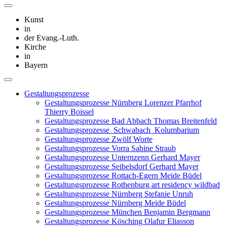
Kunst
in
der Evang.-Luth.
Kirche
in
Bayern
Gestaltungsprozesse
Gestaltungsprozesse Nürnberg Lorenzer Pfarrhof
Thierry Boissel
Gestaltungsprozesse Bad Abbach Thomas Breitenfeld
Gestaltungsprozesse_Schwabach_Kolumbarium
Gestaltungsprozesse Zwölf Worte
Gestaltungsprozesse Vorra Sabine Straub
Gestaltungsprozesse Unternzenn Gerhard Mayer
Gestaltungsprozesse Seibelsdorf Gerhard Mayer
Gestaltungsprozesse Rottach-Egern Meide Büdel
Gestaltungsprozesse Rothenburg art residency wildbad
Gestaltungsprozesse Nürnberg Stefanie Unruh
Gestaltungsprozesse Nürnberg Meide Büdel
Gestaltungsprozesse München Benjamin Bergmann
Gestaltungsprozesse Kösching Olafur Eliasson