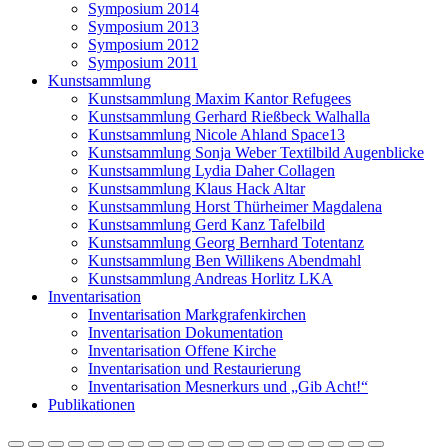
Symposium 2014
Symposium 2013
Symposium 2012
Symposium 2011
Kunstsammlung
Kunstsammlung Maxim Kantor Refugees
Kunstsammlung Gerhard Rießbeck Walhalla
Kunstsammlung Nicole Ahland Space13
Kunstsammlung Sonja Weber Textilbild Augenblicke
Kunstsammlung Lydia Daher Collagen
Kunstsammlung Klaus Hack Altar
Kunstsammlung Horst Thürheimer Magdalena
Kunstsammlung Gerd Kanz Tafelbild
Kunstsammlung Georg Bernhard Totentanz
Kunstsammlung Ben Willikens Abendmahl
Kunstsammlung Andreas Horlitz LKA
Inventarisation
Inventarisation Markgrafenkirchen
Inventarisation Dokumentation
Inventarisation Offene Kirche
Inventarisation und Restaurierung
Inventarisation Mesnerkurs und „Gib Acht!“
Publikationen