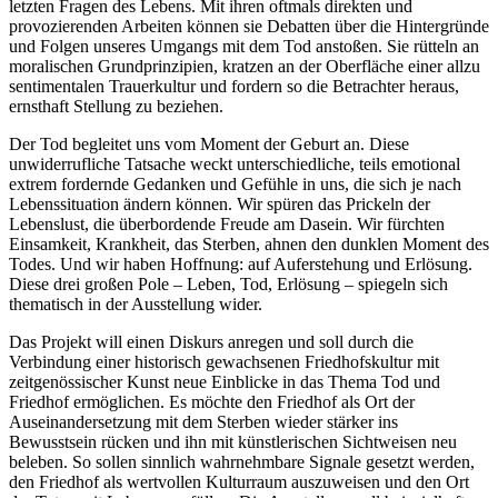
letzten Fragen des Lebens. Mit ihren oftmals direkten und
provozierenden Arbeiten können sie Debatten über die Hintergründe
und Folgen unseres Umgangs mit dem Tod anstoßen. Sie rütteln an
moralischen Grundprinzipien, kratzen an der Oberfläche einer allzu
sentimentalen Trauerkultur und fordern so die Betrachter heraus,
ernsthaft Stellung zu beziehen.
Der Tod begleitet uns vom Moment der Geburt an. Diese
unwiderrufliche Tatsache weckt unterschiedliche, teils emotional
extrem fordernde Gedanken und Gefühle in uns, die sich je nach
Lebenssituation ändern können. Wir spüren das Prickeln der
Lebenslust, die überbordende Freude am Dasein. Wir fürchten
Einsamkeit, Krankheit, das Sterben, ahnen den dunklen Moment des
Todes. Und wir haben Hoffnung: auf Auferstehung und Erlösung.
Diese drei großen Pole – Leben, Tod, Erlösung – spiegeln sich
thematisch in der Ausstellung wider.
Das Projekt will einen Diskurs anregen und soll durch die
Verbindung einer historisch gewachsenen Friedhofskultur mit
zeitgenössischer Kunst neue Einblicke in das Thema Tod und
Friedhof ermöglichen. Es möchte den Friedhof als Ort der
Auseinandersetzung mit dem Sterben wieder stärker ins
Bewusstsein rücken und ihn mit künstlerischen Sichtweisen neu
beleben. So sollen sinnlich wahrnehmbare Signale gesetzt werden,
den Friedhof als wertvollen Kulturraum auszuweisen und den Ort