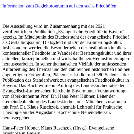
Information zum Begleitprogramm auf den sechs Friedhöfen
Die Ausstellung wird im Zusammenhang mit der 2021
veröffentlichten Publikation „Evangelische Friedhöfe in Bayern“
gezeigt. Im Mittelpunkt des Buches steht der evangelische Friedhof
als Gestaltungsraum, Dialogfeld und Ort der Erinnerungskultur.
Insbesondere werden die Besonderheiten der Institution kirchlich-
konfessioneller Friedhöfe im Wandel der Bestattungskultur und ihrer
aktuellen, konzeptionellen und wirtschaftlichen Herausforderungen
herausgearbeitet. In seiner thematischen Vielfalt, der umfassenden
Aufarbeitung des Themas und den zahlreichen historischen und neu
angefertigten Fotografien, Plänen etc. ist die rund 580 Seiten starke
Publikation das Standardwerk zur evangelischen Friedhofskultur in
Bayern. Das Buch wurde im Auftrag des Landeskirchenrates der
Evangelisch-Lutherischen Kirche in Bayern unter Verantwortung
von Oberkirchenrat Prof. Dr. Hans-Peter Hübner, Leiter der
Gemeindeabteilung des Landeskirchenamts München, zusammen
mit Prof. Dr. Klaus Raschzok, ehemals Lehrstuhl für Praktische
Theologie an der Augustana-Hochschule Neuendettelsau,
herausgegeben.
Hans-Peter Hübner, Klaus Raschzok (Hrsg.): Evangelische
Friedhöfe in Bayern.