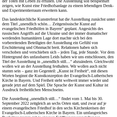
der Toten mit Leben zu erfüllen. Die Ausstellung soll beispielhaft
zeigen, wie Kunst eine Friedhofsanlage zu einem lebendigen Denk-
und Experimentierraum erweitern kann.
Das landeskirchliche Kunstreferat hat die Ausstellung zunächst unter
dem Titel „unendlich schön… Zeitgenössische Kunst auf
evangelischen Friedhöfen in Bayern“ geplant. Angesichts des
russischen Angriffs auf die Ukraine und der immer dramatischer
werdenden humanitären Lage dort machte sich bei den
vorbereitenden Beteiligten der Ausstellung ein Gefühl von
Erschütterung und Ohnmacht breit. Relationen haben sich
verschoben und verschieben sich – jeden Tag, jede Stunde. Vor dem
Hintergrund des unfassbaren Leids haben wir uns entschlossen, den
Titel der Ausstellung in „unendlich still…“ abzuändern. Gleichwohl
wollen wir an der Ausstellung festhalten. Wir wollen auch nicht
stumm sein – ganz im Gegenteil: „Kunst ist Freiheit“, mit diesen
Worten beginnt die Kunstkonzeption der Evangelisch-Lutherischen
Kirche in Bayern. Und Freiheit steht weltweit immer wieder und
gerade jetzt auf dem Spiel. Die Sprache der Kunst und Kultur ist
Ausdruck freiheitlichen Menschseins.
Die Ausstellung „unendlich still…“ findet vom 1. Mai bis 30.
September 2022 zeitgleich an sechs Orten statt, und zwar auf je
einem evangelischen Friedhof in den sechs Kirchenkreisen der
Evangelisch-Lutherischen Kirche in Bayern. Ein umfangreiches