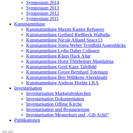
Symposium 2014
Symposium 2013
Symposium 2012
Symposium 2011
Kunstsammlung
Kunstsammlung Maxim Kantor Refugees
Kunstsammlung Gerhard Rießbeck Walhalla
Kunstsammlung Nicole Ahland Space13
Kunstsammlung Sonja Weber Textilbild Augenblicke
Kunstsammlung Lydia Daher Collagen
Kunstsammlung Klaus Hack Altar
Kunstsammlung Horst Thürheimer Magdalena
Kunstsammlung Gerd Kanz Tafelbild
Kunstsammlung Georg Bernhard Totentanz
Kunstsammlung Ben Willikens Abendmahl
Kunstsammlung Andreas Horlitz LKA
Inventarisation
Inventarisation Markgrafenkirchen
Inventarisation Dokumentation
Inventarisation Offene Kirche
Inventarisation und Restaurierung
Inventarisation Mesnerkurs und „Gib Acht!“
Publikationen