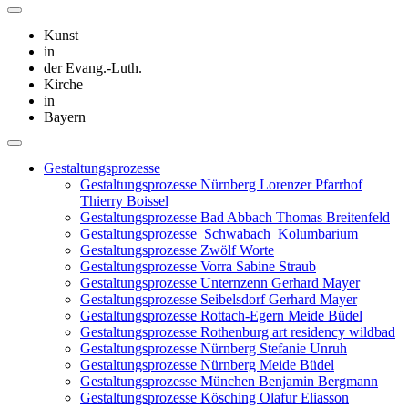
Kunst
in
der Evang.-Luth.
Kirche
in
Bayern
Gestaltungsprozesse
Gestaltungsprozesse Nürnberg Lorenzer Pfarrhof
Thierry Boissel
Gestaltungsprozesse Bad Abbach Thomas Breitenfeld
Gestaltungsprozesse_Schwabach_Kolumbarium
Gestaltungsprozesse Zwölf Worte
Gestaltungsprozesse Vorra Sabine Straub
Gestaltungsprozesse Unternzenn Gerhard Mayer
Gestaltungsprozesse Seibelsdorf Gerhard Mayer
Gestaltungsprozesse Rottach-Egern Meide Büdel
Gestaltungsprozesse Rothenburg art residency wildbad
Gestaltungsprozesse Nürnberg Stefanie Unruh
Gestaltungsprozesse Nürnberg Meide Büdel
Gestaltungsprozesse München Benjamin Bergmann
Gestaltungsprozesse Kösching Olafur Eliasson